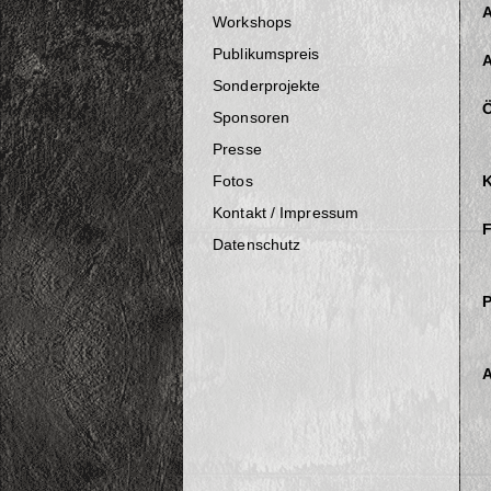
A
Workshops
Publikumspreis
A
Sonderprojekte
Ö
Sponsoren
Presse
Fotos
K
Kontakt / Impressum
F
Datenschutz
P
A