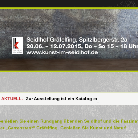
AKTUELL:
Zur Ausstellung ist ein Katalog erschienen – Bezug 
enießen Sie einen Rundgang über den Seidlhof und die Faszinati
er „
Gartenstadt
“ Gräfelfing. Genießen Sie Kunst und Natur!