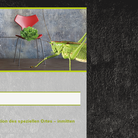
über Kunstkreis Gräfelfing
on des speziellen Ortes – inmitten