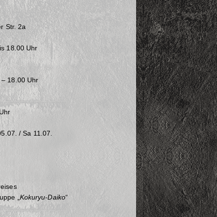
r Str. 2a
is 18.00 Uhr
 – 18.00 Uhr
 Uhr
05.07. / Sa 11.07.
reises
uppe „
Kokuryu-Daiko
“